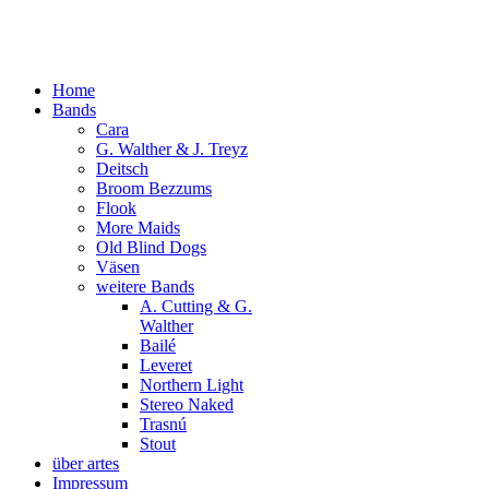
Home
Bands
Cara
G. Walther & J. Treyz
Deitsch
Broom Bezzums
Flook
More Maids
Old Blind Dogs
Väsen
weitere Bands
A. Cutting & G.
Walther
Bailé
Leveret
Northern Light
Stereo Naked
Trasnú
Stout
über artes
Impressum